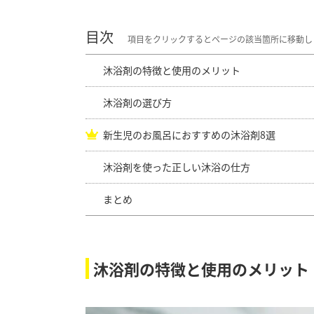
北海道札幌市南区川沿8条2ｰ1-8 吉田ビル3階
https://alba-allergy-clinic.com/
目次
続木康伸の「知れば勇気が湧くアレルギー攻略講座」（Po
沐浴剤の特徴と使用のメリット
沐浴剤の選び方
新生児のお風呂におすすめの沐浴剤8選
沐浴剤を使った正しい沐浴の仕方
まとめ
沐浴剤の特徴と使用のメリット