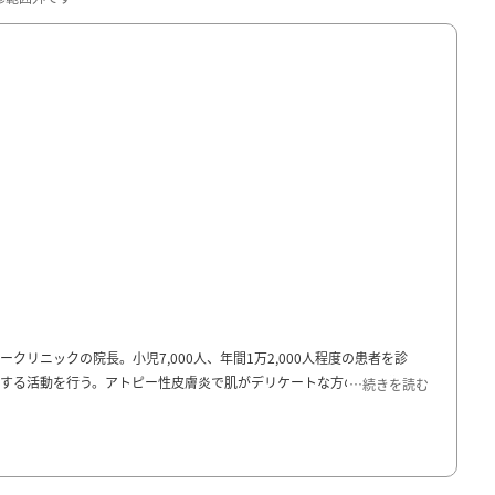
リニックの院長。小児7,000人、年間1万2,000人程度の患者を診
する活動を行う。アトピー性皮膚炎で肌がデリケートな方の医療脱毛を
…続きを読む
学研「保湿をかえればアトピーは治せる」著者。2023年3月7日、日