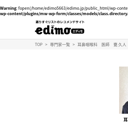
Warning
: fopen(/home/edimo5663/edimo.jp/public_html/wp-conten
wp-content/plugins/mw-wp-form/classes/models/class.directory
TOP
>
専門家一覧
>
耳鼻咽喉科 医師 甕 久人
耳