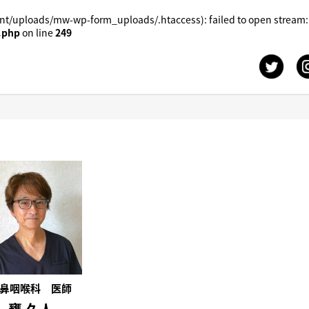
t/uploads/mw-wp-form_uploads/.htaccess): failed to open stream:
.php
on line
249
鼻咽喉科 医師