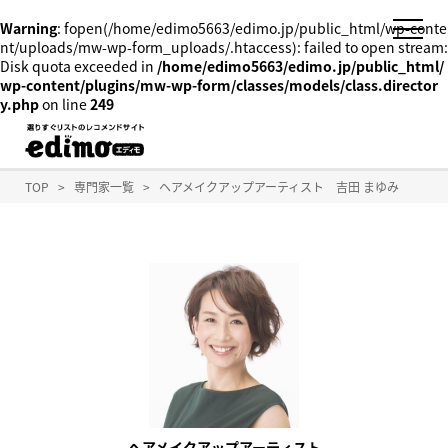
Warning
: fopen(/home/edimo5663/edimo.jp/public_html/wp-conte
nt/uploads/mw-wp-form_uploads/.htaccess): failed to open stream:
Disk quota exceeded in
/home/edimo5663/edimo.jp/public_html/
wp-content/plugins/mw-wp-form/classes/models/class.director
y.php
on line
249
TOP
>
専門家一覧
>
ヘアメイクアップアーティスト 吉田 まゆみ
ヘアメイクアップアーティスト