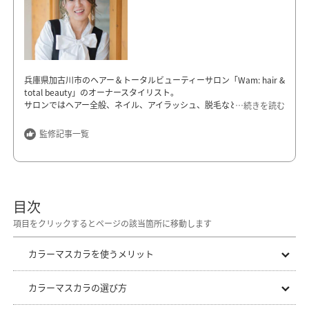
兵庫県加古川市のヘアー＆トータルビューティーサロン「Wam: hair &
total beauty」のオーナースタイリスト。
サロンではヘアー全般、ネイル、アイラッシュ、脱毛などのビューテ
…続きを読む
ィーメニューを提供している。また、美容師になってからの重度の手
荒れと、幼少期からの重度のアトピー性皮膚炎にそれぞれ苦しんでき
監修記事一覧
た経験から、肌が弱い人でも安心して使えるような美容製品の開発を
目指し、株式会社「PLAS Wam」を設立。自身がよいと実感した馬油
を主成分とした敏感肌専用のスキンケア用品「
COCOMAYU
」を開発、
販売している。
目次
Wam: hair &total beauty
兵庫県加古川市野口町坂井5-1
https://wam-hair.com/
カラーマスカラを使うメリット
カラーマスカラの選び方