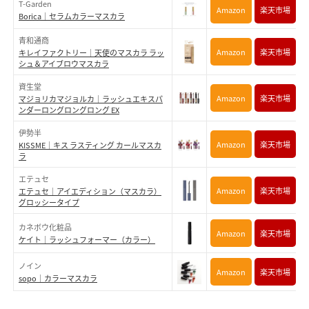
T-Garden
Amazon
楽天市場
Borica｜セラムカラーマスカラ
青和通商
Amazon
楽天市場
キレイファクトリー｜天使のマスカラ ラッ
シュ＆アイブロウマスカラ
資生堂
Amazon
楽天市場
マジョリカマジョルカ｜ラッシュエキスパ
ンダーロングロングロング EX
伊勢半
Amazon
楽天市場
KISSME｜キス ラスティング カールマスカ
ラ
エテュセ
Amazon
楽天市場
エテュセ｜アイエディション（マスカラ）
グロッシータイプ
カネボウ化粧品
Amazon
楽天市場
ケイト｜ラッシュフォーマー（カラー）
ノイン
Amazon
楽天市場
sopo｜カラーマスカラ