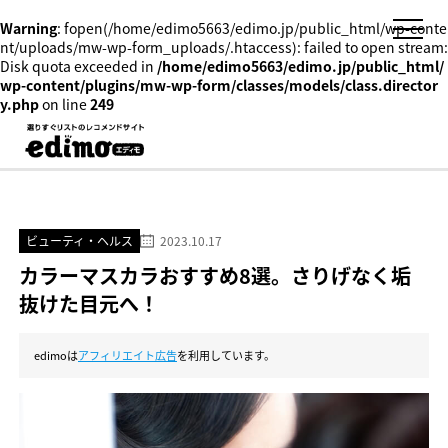
Warning
: fopen(/home/edimo5663/edimo.jp/public_html/wp-conte
nt/uploads/mw-wp-form_uploads/.htaccess): failed to open stream:
Disk quota exceeded in
/home/edimo5663/edimo.jp/public_html/
wp-content/plugins/mw-wp-form/classes/models/class.director
y.php
on line
249
ビューティ・ヘルス
2023.10.17
カラーマスカラおすすめ8選。さりげなく垢
抜けた目元へ！
edimoは
アフィリエイト広告
を利用しています。