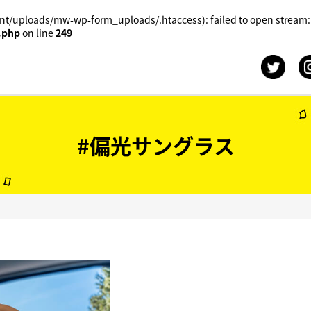
t/uploads/mw-wp-form_uploads/.htaccess): failed to open stream:
.php
on line
249
#偏光サングラス