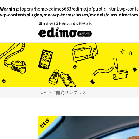
Warning
: fopen(/home/edimo5663/edimo.jp/public_html/wp-conten
wp-content/plugins/mw-wp-form/classes/models/class.directory
TOP
>
#偏光サングラス