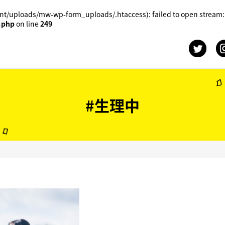
t/uploads/mw-wp-form_uploads/.htaccess): failed to open stream:
.php
on line
249
#生理中