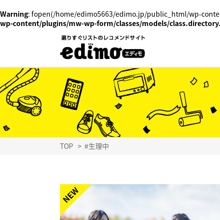
Warning
: fopen(/home/edimo5663/edimo.jp/public_html/wp-conten
wp-content/plugins/mw-wp-form/classes/models/class.directory
TOP
>
#生理中