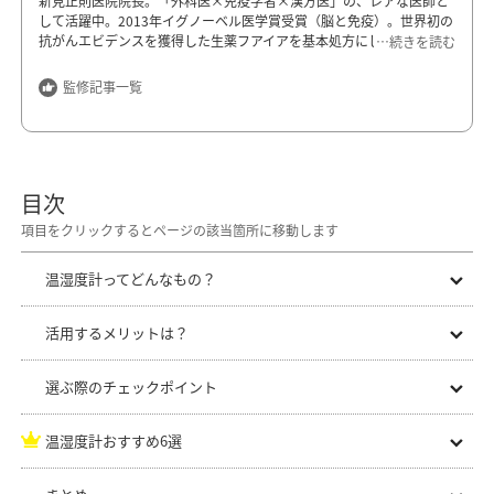
新見正則医院院長。「外科医×免疫学者×漢方医」の、レアな医師と
して活躍中。2013年イグノーベル医学賞受賞（脳と免疫）。世界初の
抗がんエビデンスを獲得した生薬フアイアを基本処方にして漢方薬を
…続きを読む
加えて、各種のがん疾患や難病・難症に対応している。新刊『フロー
チャート整形外科漢方薬』はAmazonで三冠（臨床外科、整形外科、
監修記事一覧
東洋医学）に輝く。最新刊は『しあわせの見つけ方 予測不能な時代
を生きる愛しき娘に贈る書簡32通』。
新見正則医院
東京都千代田区富士見2-3-10 飯田ビル5～6階
目次
https://niimimasanori.com/
温湿度計ってどんなもの？
活用するメリットは？
選ぶ際のチェックポイント
温湿度計おすすめ6選