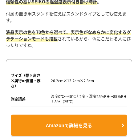
信頼性の高いSEIKOの温湿度表示付き掛け時計
。
付属の置き用スタンドを使えばスタンドタイプとしても使えま
す。
液晶表示の色を70色から選べて、表示色がなめらかに変化するグ
ラデーションモードも搭載
されているから、色にこだわる人にぴ
ったりですね。
サイズ（幅×高さ
×奥行or直径・厚
26.2cm×13.2cm×2.3cm
さ）
温度0℃～40℃±2度・湿度25%RH～85％RH
測定誤差
±8％（25℃）
Amazonで詳細を見る