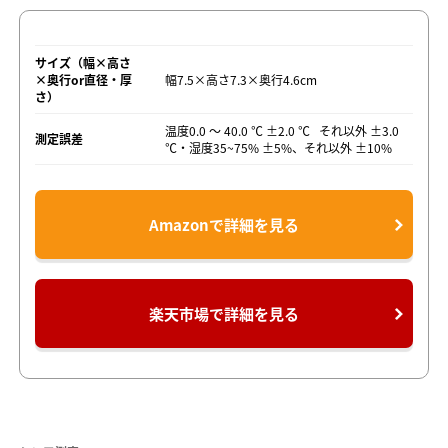
サイズ（幅×高さ
×奥行or直径・厚
幅7.5×高さ7.3×奥行4.6cm
さ）
温度0.0 ～ 40.0 ℃ ±2.0 ℃ それ以外 ±3.0
測定誤差
℃・湿度35~75% ±5%、それ以外 ±10%
Amazonで詳細を見る
楽天市場で詳細を見る