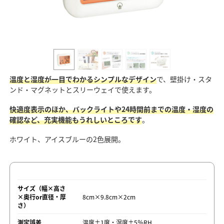
温度と湿度が一目でわかるシンプルなデザイン
で、壁掛け・スタ
ンド・マグネットとスリーウェイで使えます。
快適度表示のほか、バックライトや24時間前までの温度・湿度の
確認など、充実機能もうれしいところです
。
ホワイト、アイスブルーの2色展開。
サイズ（幅×高さ
×奥行or直径・厚
8cm×9.8cm×2cm
さ）
測定誤差
温度±1度・湿度±5％RH