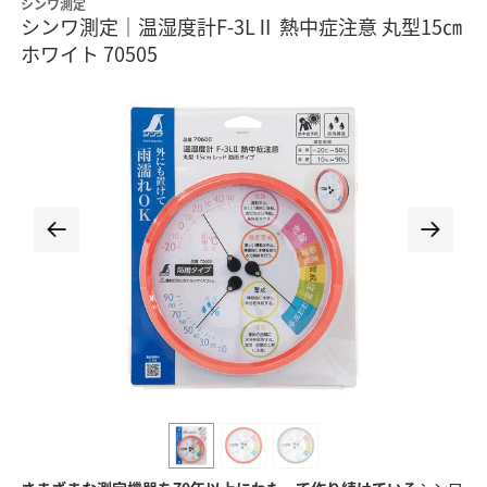
シンワ測定
シンワ測定｜温湿度計F-3LⅡ 熱中症注意 丸型15㎝
ホワイト 70505