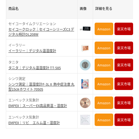
商品名
画像
詳細を見る
セイコータイムクリエーション
Amazon
楽天市場
セイコークロック｜セイコーシリーズC3 デ
ジタル時計DL208W
イーラリー
Amazon
楽天市場
イーラリー｜デジタル温湿度計
タニタ
Amazon
楽天市場
タニタ｜デジタル温湿度計 TT-585
シンワ測定
Amazon
楽天市場
シンワ測定｜温湿度計F-3LⅡ 熱中症注意 丸
型15㎝ ホワイト 70505
エンペックス気象計
Amazon
楽天市場
EMPEX｜スーパーEX高品質温・湿度計
エンペックス気象計
Amazon
楽天市場
EMPEX｜リビ エルム温・湿度計