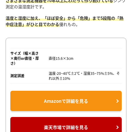
さまざまな測定機器を70年以上にわたって作り続けている
シンワ
測定の温湿度計です。
温度と湿度に加え、「ほぼ安全」から「危険」まで5段階の「熱
中症注意」がひと目でわかる
優れもの。
サイズ（幅×高さ
×奥行or直径・厚
直径15.6×3cm
さ）
温度-20~40℃±2℃・湿度35~75%±5%、そ
測定誤差
れ以外±10%
Amazonで詳細を見る
楽天市場で詳細を見る