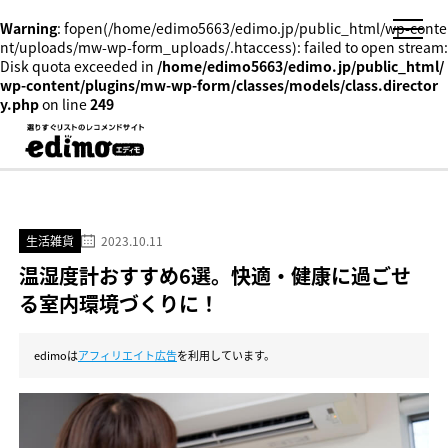
Warning
: fopen(/home/edimo5663/edimo.jp/public_html/wp-conte
nt/uploads/mw-wp-form_uploads/.htaccess): failed to open stream:
Disk quota exceeded in
/home/edimo5663/edimo.jp/public_html/
wp-content/plugins/mw-wp-form/classes/models/class.director
y.php
on line
249
生活雑貨
2023.10.11
温湿度計おすすめ6選。快適・健康に過ごせ
る室内環境づくりに！
edimoは
アフィリエイト広告
を利用しています。