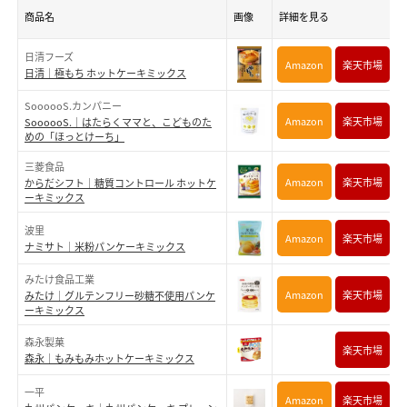
商品名
画像
詳細を見る
日清フーズ
Amazon
楽天市場
日清｜極もち ホットケーキミックス
SoooooS.カンパニー
Amazon
楽天市場
SoooooS.｜はたらくママと、こどものた
めの「ほっとけーち」
三菱食品
Amazon
楽天市場
からだシフト｜糖質コントロール ホットケ
ーキミックス
波里
Amazon
楽天市場
ナミサト｜米粉パンケーキミックス
みたけ食品工業
Amazon
楽天市場
みたけ｜グルテンフリー砂糖不使用パンケ
ーキミックス
森永製菓
楽天市場
森永｜もみもみホットケーキミックス
一平
Amazon
楽天市場