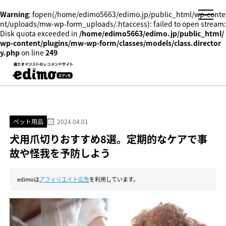
Warning
: fopen(/home/edimo5663/edimo.jp/public_html/wp-conte
nt/uploads/mw-wp-form_uploads/.htaccess): failed to open stream:
Disk quota exceeded in
/home/edimo5663/edimo.jp/public_html/
wp-content/plugins/mw-wp-form/classes/models/class.director
y.php
on line
249
ペット用品
2024.04.01
犬用爪切りおすすめ8選。定期的なケアで事
故や怪我を予防しよう
edimoは
アフィリエイト広告
を利用しています。