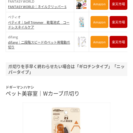
FANTASY WORLD
Amazon
楽天市場
FANTASY WORLD｜ネイルクリッパー S
ペティオ
Amazon
楽天市場
ペティオ｜Self Trimmer 乾電池式 コー
ドレスネイルケア
difang
Amazon
楽天市場
difang｜二段階スピードのペット用電動爪
切り
爪切りを手早く終わらせたい場合は「ギロチンタイプ」「ニッ
パータイプ」
ドギーマンハヤシ
ペット美容室｜Wカーブ爪切り