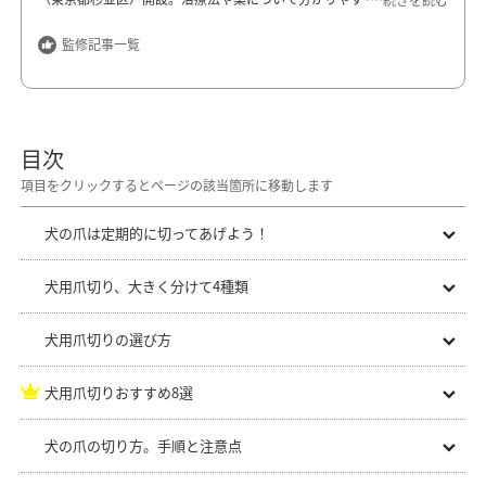
療法のメリット・デメリットを理解して飼い主が選択できる治療が好
評。
監修記事一覧
ガイア動物病院
東京都杉並区下井草1-23-2
https://www.gaia-ah.com/
目次
犬の爪は定期的に切ってあげよう！
犬用爪切り、大きく分けて4種類
犬用爪切りの選び方
犬用爪切りおすすめ8選
犬の爪の切り方。手順と注意点