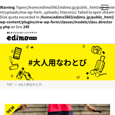
Warning
: fopen(/home/edimo5663/edimo.jp/public_html/wp-conte
nt/uploads/mw-wp-form_uploads/.htaccess): failed to open stream:
Disk quota exceeded in
/home/edimo5663/edimo.jp/public_html/
wp-content/plugins/mw-wp-form/classes/models/class.director
y.php
on line
249
#大人用なわとび
TOP
>
#大人用なわとび