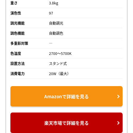
重さ
3.8kg
演色性
97
調光機能
自動調光
調色機能
自動調色
多重影対策
―
色温度
2700～5700K
設置方法
スタンド式
消費電力
20W（最大）
Amazonで詳細を見る
楽天市場で詳細を見る