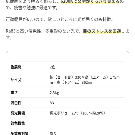
広範囲をより明るく照らし、
6200Kで文字がくっきり見える
の
で、読書や勉強に最適です。
可動範囲が広いので、欲しいところに光が届くのも特徴。
Ra83と高い演色性、多重影のない光で、
目のストレスを回避
しま
す。
色展開
2色
幅（セード部）330×高（上アーム）175m
サイズ
m・高（下アーム）362㎜
重さ
2.3kg
演色性
83
調光機能
調光ボリューム付（100～約20％）
調色機能
―
多重影対策
あり