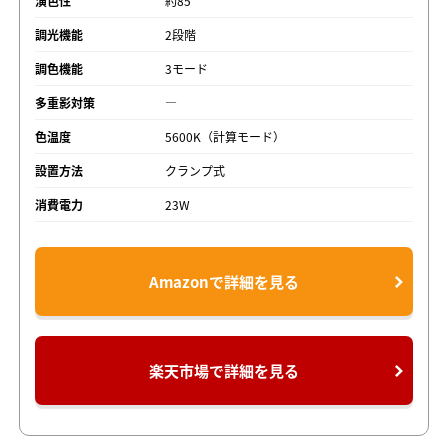
演色性
約85
調光機能
2段階
調色機能
3モード
多重影対策
―
色温度
5600K（計算モード）
設置方法
クランプ式
消費電力
23W
Amazonで詳細を見る
楽天市場で詳細を見る