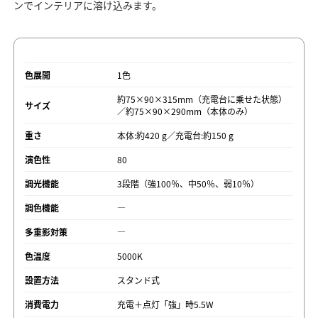
ンでインテリアに溶け込みます。
色展開
1色
約75×90×315mm（充電台に乗せた状態）
サイズ
／約75×90×290mm（本体のみ）
重さ
本体:約420 g／充電台:約150 g
演色性
80
調光機能
3段階（強100％、中50％、弱10％）
調色機能
―
多重影対策
―
色温度
5000K
設置方法
スタンド式
消費電力
充電＋点灯「強」時5.5W