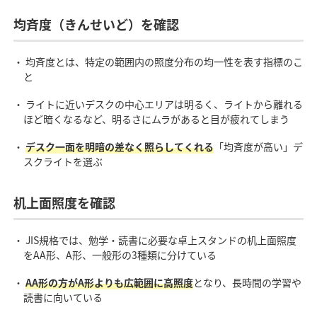
均斉度（きんせいど）を確認
・ 均斉度とは、特定の範囲内の照度分布の均一性を表す指標のこ
と
・ ライトに近いデスクの中心エリアは明るく、ライトから離れる
ほど暗くなるなど、明るさにムラがあると目が疲れてしまう
・
デスク一面を明暗の差なく照らしてくれる
「均斉度が高い」デ
スクライトを選ぶ
机上面照度を確認
・ JIS規格では、勉学・読書に必要な卓上スタンドの机上面照度
をAA形、A形、一般形の3種類に分けている
・
AA形の方がA形よりも広範囲に高照度
となり、長時間の学習や
読書に向いている