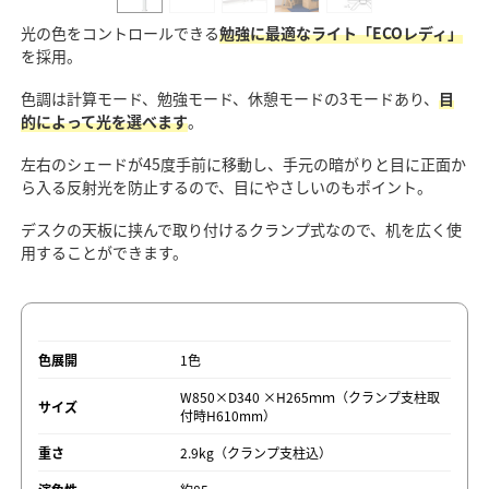
光の色をコントロールできる
勉強に最適なライト「ECOレディ」
を採用。
色調は計算モード、勉強モード、休憩モードの3モードあり、
目
的によって光を選べます
。
左右のシェードが45度手前に移動し、手元の暗がりと目に正面か
ら入る反射光を防止するので、目にやさしいのもポイント。
デスクの天板に挟んで取り付けるクランプ式なので、机を広く使
用することができます。
色展開
1色
W850×D340 ×H265ｍｍ（クランプ支柱取
サイズ
付時H610mm）
重さ
2.9kg（クランプ支柱込）