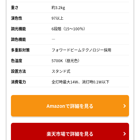
重さ
約3.2kg
演色性
97以上
調光機能
6段階（15～100％）
調色機能
―
多重影対策
フォワードビームテクノロジー採用
色温度
5700K（昼光色）
設置方法
スタンド式
消費電力
全灯時最大14W、消灯時0.1W以下
Amazonで詳細を見る
楽天市場で詳細を見る