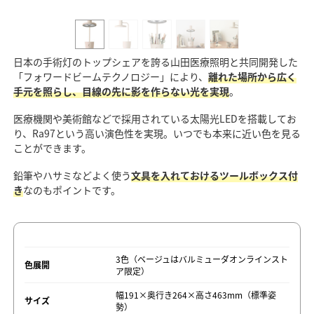
日本の手術灯のトップシェアを誇る山田医療照明と共同開発した
「フォワードビームテクノロジー」により、
離れた場所から広く
手元を照らし、目線の先に影を作らない光を実現
。
医療機関や美術館などで採用されている太陽光LEDを搭載してお
り、Ra97という高い演色性を実現。いつでも本来に近い色を見る
ことができます。
鉛筆やハサミなどよく使う
文具を入れておけるツールボックス付
き
なのもポイントです。
3色（ベージュはバルミューダオンラインスト
色展開
ア限定）
幅191×奥行き264×高さ463mm（標準姿
サイズ
勢）