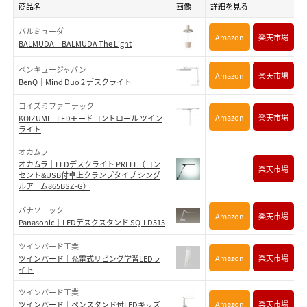
商品名
画像
詳細を見る
バルミューダ
Amazon
楽天市場
BALMUDA｜BALMUDA The Light
ベンキュージャパン
Amazon
楽天市場
9
BenQ｜Mind Duo 2 デスクライト
コイズミファニテック
Amazon
楽天市場
KOIZUMI｜LEDモードコントロール ツイン
ライト
オカムラ
オカムラ｜LEDデスクライト PRELE（コン
楽天市場
セント&USB付卓上クランプタイプ シング
ルアーム865BSZ-G）
パナソニック
Amazon
楽天市場
8
Panasonic｜LEDデスクスタンド SQ-LD515
ツインバード工業
Amazon
楽天市場
8
ツインバード｜充電式リビング学習LEDラ
イト
ツインバード工業
Amazon
楽天市場
ツインバード｜ペンスタンド付LEDキッズ