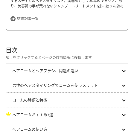
するメディカルヘアスタイリスト。美容師として30年のキャリアがあ
り、美容師の手が荒れないシャンプートリートメントを開発。他にも
…続きを読む
さまざまなヘアケア商材を扱っており、頭皮や髪を守るメニューを提
供。メンズ顧客が大半を占めるヘアサロンで指名率100%を達成する
監修記事一覧
など、男性からの支持も厚い。現在は毛髪診断士として、AGAのカウ
ンセリングや頭皮診断・ケアといった分野でも活躍の場を広げてい
る。
ロナロナクリニック
目次
東京都港区新橋3-7-7 Tビル２階
https://lonalona.jp/
ヘアコームとヘアブラシ、用途の違い
男性のヘアスタイリングでコームを使うメリット
コームの種類と特徴
ヘアコームおすすめ7選
ヘアコームの使い方