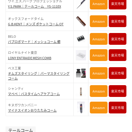
ワイ.エス.パーク プロフェッショナル
Amazon
楽天市場
Y.S.PARK｜テールコーム YS-111EX
オックスフォードタイム
Amazon
楽天市場
G.B.KENT｜メンズ ポケットコーム OT
BELO
Amazon
楽天市場
パブロポマード｜メッシュコーム 櫛
ロイヤルナイト東京
Amazon
楽天市場
LONY ENTRAIDE MESH COMB
ベス工業
Amazon
楽天市場
オムズスタイリング｜パーマスタイリング
コーム
シャンティ
Amazon
楽天市場
マペペ｜バスタイムヘアケアコーム
キヌガワカンパニー
Amazon
楽天市場
マイナスイオンおりたたみコーム
テールコーム