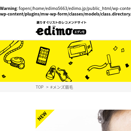
Warning
: fopen(/home/edimo5663/edimo.jp/public_html/wp-conten
wp-content/plugins/mw-wp-form/classes/models/class.directory
TOP
>
#メンズ眉毛