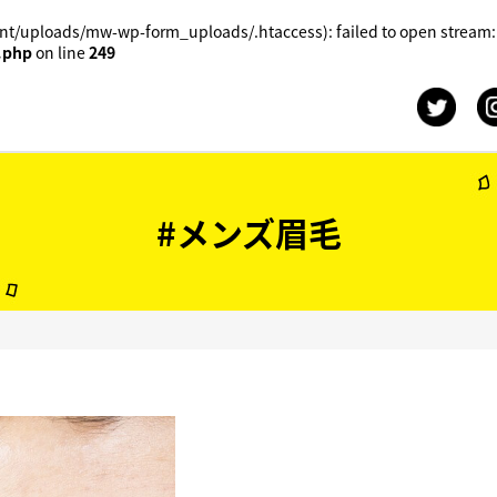
t/uploads/mw-wp-form_uploads/.htaccess): failed to open stream:
.php
on line
249
#メンズ眉毛