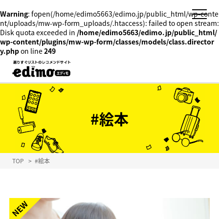
Warning
: fopen(/home/edimo5663/edimo.jp/public_html/wp-conte
nt/uploads/mw-wp-form_uploads/.htaccess): failed to open stream:
Disk quota exceeded in
/home/edimo5663/edimo.jp/public_html/
wp-content/plugins/mw-wp-form/classes/models/class.director
y.php
on line
249
#絵本
TOP
>
#絵本