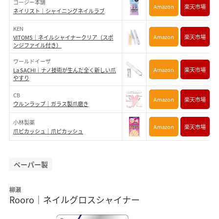
コージー本舗
Amazon
楽天市場
ネイリスト｜シャイニングネイルラブ
KEN
Amazon
楽天市場
VITOMS｜ネイルシャイナークリア（スポ
ンジファイル付き）
ワールドイーザ
Amazon
楽天市場
La SACHI｜ナノ技術が生んだ全く新しい爪
やすり
CB
Amazon
楽天市場
ウルンラップ｜ガラス製爪磨き
小林製薬
Amazon
楽天市場
爪ピカッシュ｜爪ピカッシュ
ペーパー製
柳瀬
Rooro｜ネイルグロスシャイナー