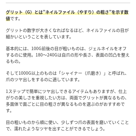
グリット（G）とは”ネイルファイル（やすり）の粗さ”を示す数
値
です。
グリットの数字が大きくなればなるほど、ネイルファイルの目が
細かいということを表しています。
基本的には、100G前後の目が粗いものは、ジェルネイルをオフ
するのに使用。180〜240Gは自爪の形や長さ、表面の凹凸を整え
るもの。
そして1000G以上のものは「シャイナー（爪磨き）」と呼ばれ、
爪のツヤ出しをするのに適しています。
1ステップで簡単にツヤ出しできるアイテムもありますが、仕上
がりの美しさを重視したい方は、両面でグリットが異なるもの、
多面体で面ごとに目の粗さが異なるものを選ぶのがおすすめで
す。
目の粗いものから順に使い、少しずつ爪の表面を磨いていくこと
で、濡れたようなツヤを出すことができるでしょう。