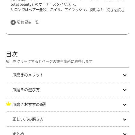
total beauty」のオーナースタイリスト。
サロンではヘアー全般、ネイル、アイラッシュ、脱毛などのビューテ
…続きを読む
ィーメニューを提供している。また、美容師になってからの重度の手
荒れと、幼少期からの重度のアトピー性皮膚炎にそれぞれ苦しんでき
監修記事一覧
た経験から、肌が弱い人でも安心して使えるような美容製品の開発を
目指し、株式会社「PLAS Wam」を設立。自身がよいと実感した馬油
を主成分とした敏感肌専用のスキンケア用品「
COCOMAYU
」を開発、
販売している。
目次
Wam: hair &total beauty
兵庫県加古川市野口町坂井5-1
https://wam-hair.com/
爪磨きのメリット
爪磨きの選び方
爪磨きおすすめ8選
正しい爪の磨き方
まとめ