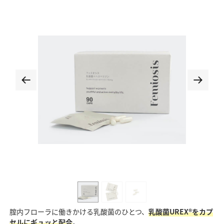
腟内フローラに働きかける乳酸菌のひとつ、
乳酸菌UREX®をカプ
セルにギュッと配合
。