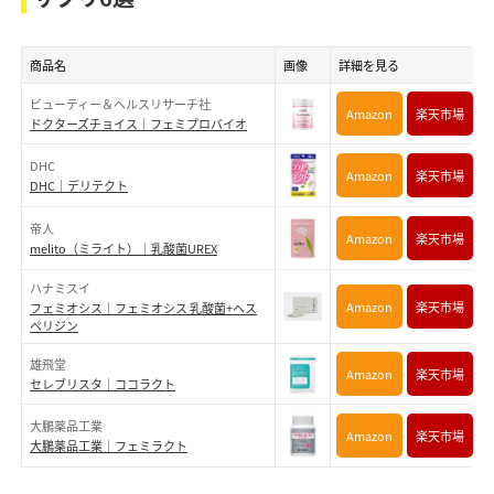
商品名
画像
詳細を見る
ビューティー＆ヘルスリサーチ社
Amazon
楽天市場
ドクターズチョイス｜フェミプロバイオ
DHC
Amazon
楽天市場
DHC｜デリテクト
帝人
Amazon
楽天市場
melito（ミライト）｜乳酸菌UREX
ハナミスイ
Amazon
楽天市場
フェミオシス｜フェミオシス 乳酸菌+ヘス
ペリジン
雄飛堂
Amazon
楽天市場
セレブリスタ｜ココラクト
大鵬薬品工業
Amazon
楽天市場
大鵬薬品工業｜フェミラクト