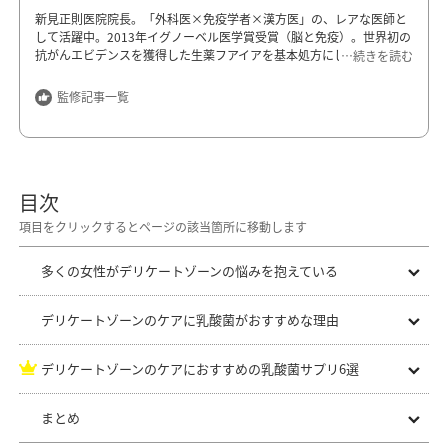
新見正則医院院長。「外科医×免疫学者×漢方医」の、レアな医師と
して活躍中。2013年イグノーベル医学賞受賞（脳と免疫）。世界初の
抗がんエビデンスを獲得した生薬フアイアを基本処方にして漢方薬を
…続きを読む
加えて、各種のがん疾患や難病・難症に対応している。新刊『フロー
チャート整形外科漢方薬』はAmazonで三冠（臨床外科、整形外科、
監修記事一覧
東洋医学）に輝く。最新刊は『しあわせの見つけ方 予測不能な時代
を生きる愛しき娘に贈る書簡32通』。
新見正則医院
東京都千代田区富士見2-3-10 飯田ビル5～6階
目次
https://niimimasanori.com/
多くの女性がデリケートゾーンの悩みを抱えている
デリケートゾーンのケアに乳酸菌がおすすめな理由
デリケートゾーンのケアにおすすめの乳酸菌サプリ6選
まとめ