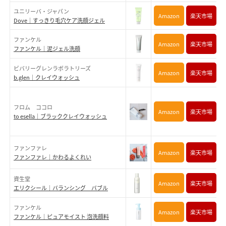
ユニリーバ・ジャパン
Amazon
楽天市場
Dove｜すっきり毛穴ケア洗顔ジェル
ファンケル
Amazon
楽天市場
ファンケル｜泥ジェル洗顔
ビバリーグレンラボラトリーズ
Amazon
楽天市場
b.glen｜クレイウォッシュ
フロム ココロ
Amazon
楽天市場
to esella｜ブラッククレイウォッシュ
ファンファレ
Amazon
楽天市場
ファンファレ｜かわるよくれい
資生堂
Amazon
楽天市場
エリクシール｜バランシング バブル
ファンケル
Amazon
楽天市場
ファンケル｜ピュアモイスト 泡洗顔料