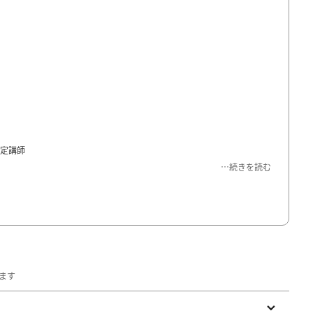
定講師
…続きを読む
コレクションやミラノコレクションにてネイルのバックステージを担当
自爪育成と巻き爪ケア、繊細なネイルアートが得意。ネイル歴
16
年、施
を健康に導いている。