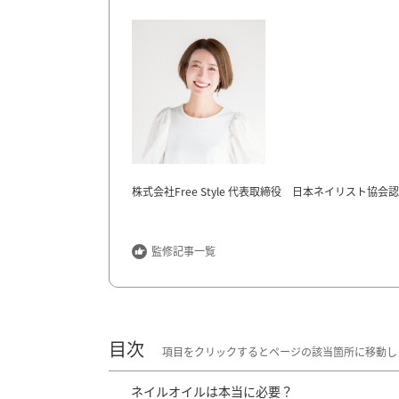
株式会社
Free Style
代表取締役 日本ネイリスト協会認
福岡県と東京で
3
店舗ネイルサロンを経営。さらにパリ
するなど、国内外で活躍している。爪を強く健康にする
監修記事一覧
術数
2
万人以上で培った知識と経験を武器に、多くの爪
https://salondewaka.com
目次
ネイルオイルは本当に必要？