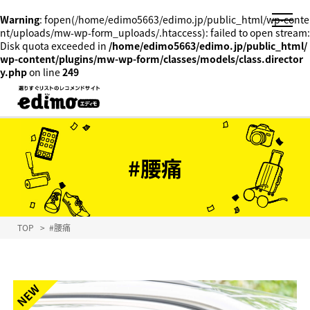
Warning
: fopen(/home/edimo5663/edimo.jp/public_html/wp-conte
nt/uploads/mw-wp-form_uploads/.htaccess): failed to open stream:
Disk quota exceeded in
/home/edimo5663/edimo.jp/public_html/
wp-content/plugins/mw-wp-form/classes/models/class.director
y.php
on line
249
#腰痛
TOP
>
#腰痛