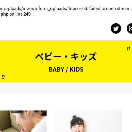
t/uploads/mw-wp-form_uploads/.htaccess): failed to open stream:
.php
on line
249
ベビー・キッズ
BABY / KIDS