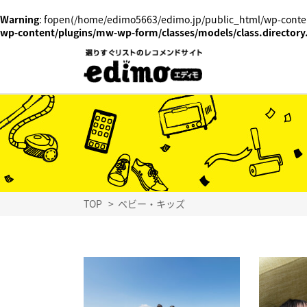
Warning
: fopen(/home/edimo5663/edimo.jp/public_html/wp-conten
wp-content/plugins/mw-wp-form/classes/models/class.directory
TOP
>
ベビー・キッズ